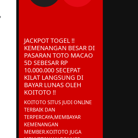
?
JACKPOT TOGEL !!
KEMENANGAN BESAR DI
PASARAN TOTO MACAO
5D SEBESAR RP
10.000.000 SECEPAT
KILAT LANGSUNG DI
BAYAR LUNAS OLEH
KOITOTO !!
KOITOTO SITUS JUDI ONLINE
TERBAIK DAN
TERPERCAYA,MEMBAYAR
KEMENANGAN
MEMBER.KOITOTO JUGA