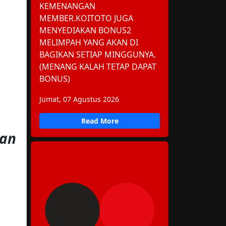
KEMENANGAN
MEMBER.KOITOTO JUGA
MENYEDIAKAN BONUS2
MELIMPAH YANG AKAN DI
BAGIKAN SETIAP MINGGUNYA.
(MENANG KALAH TETAP DAPAT
BONUS)
Jumat, 07 Agustus 2026
Read More
gan