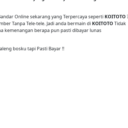
andar Online sekarang yang Terpercaya seperti
KOITOTO
r Tanpa Tele-tele. Jadi anda bermain di
KOITOTO
Tidak
a kemenangan berapa pun pasti dibayar lunas
leng bosku tapi Pasti Bayar !!