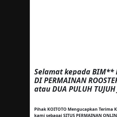
Selamat kepada BIM**
DI PERMAINAN ROOSTER
atau DUA PULUH TUJUH 
Pihak KOITOTO Mengucapkan Terima 
kami sebagai SITUS PERMAINAN ONLI