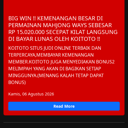
BIG WIN !! KEMENANGAN BESAR DI
PERMAINAN MAHJONG WAYS SEBESAR
RP 15.020.000 SECEPAT KILAT LANGSUNG
DI BAYAR LUNAS OLEH KOITOTO !!
KOITOTO SITUS JUDI ONLINE TERBAIK DAN
TERPERCAYA,MEMBAYAR KEMENANGAN
MEMBER.KOITOTO JUGA MENYEDIAKAN BONUS2
MELIMPAH YANG AKAN DI BAGIKAN SETIAP
MINGGUNYA.(MENANG KALAH TETAP DAPAT
BONUS)
Kamis, 06 Agustus 2026
Read More