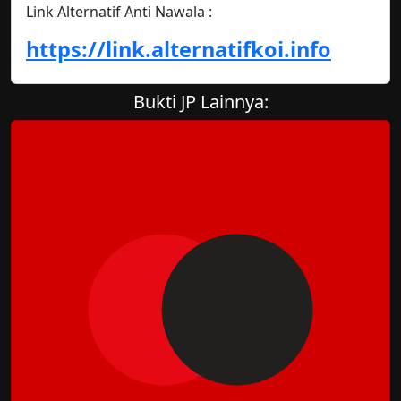
Link Alternatif Anti Nawala :
https://link.alternatifkoi.info
Bukti JP Lainnya: