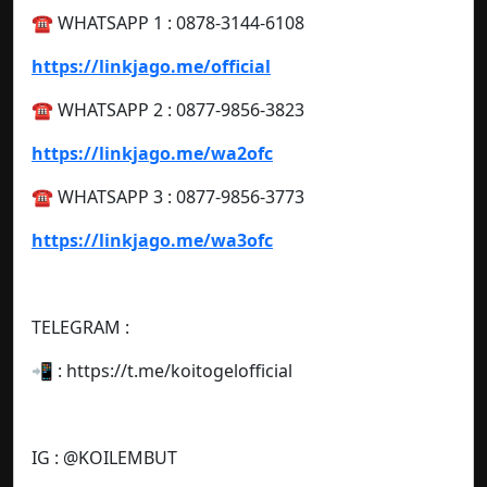
☎️ WHATSAPP 1 : 0878-3144-6108
https://linkjago.me/official
☎️ WHATSAPP 2 : 0877-9856-3823
https://linkjago.me/wa2ofc
☎️ WHATSAPP 3 : 0877-9856-3773
https://linkjago.me/wa3ofc
TELEGRAM :
📲 : https://t.me/koitogelofficial
IG : @KOILEMBUT