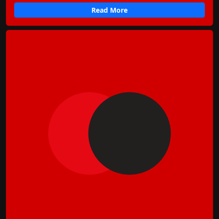
Read More