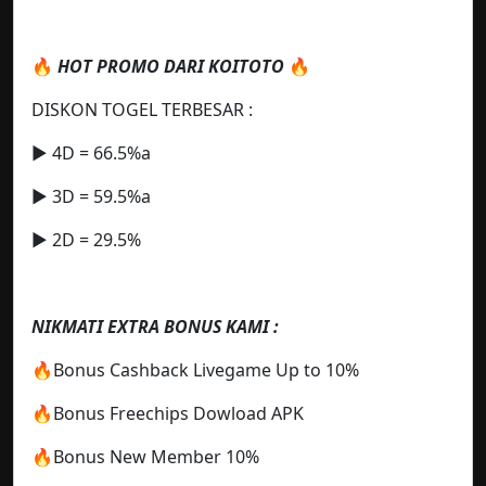
🔥
HOT PROMO DARI KOITOTO
🔥
DISKON TOGEL TERBESAR :
▶️ 4D = 66.5%a
▶️ 3D = 59.5%a
▶️ 2D = 29.5%
NIKMATI EXTRA BONUS KAMI :
🔥Bonus Cashback Livegame Up to 10%
🔥Bonus Freechips Dowload APK
🔥Bonus New Member 10%