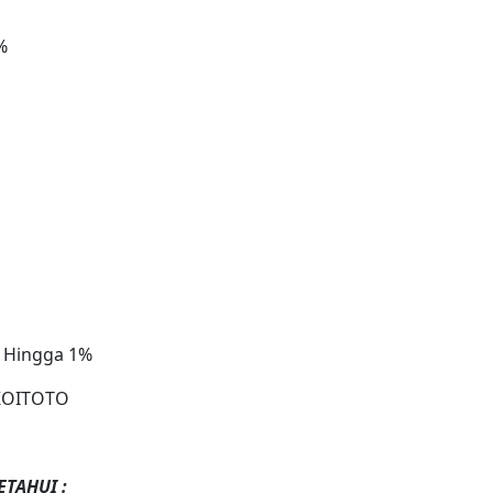
%
 Hingga 1%
KOITOTO
ETAHUI :