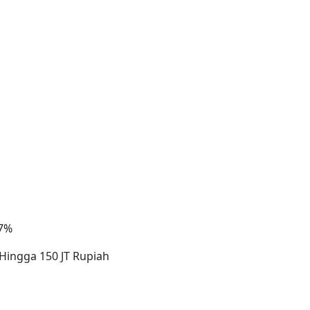
.7%
Hingga 150 JT Rupiah