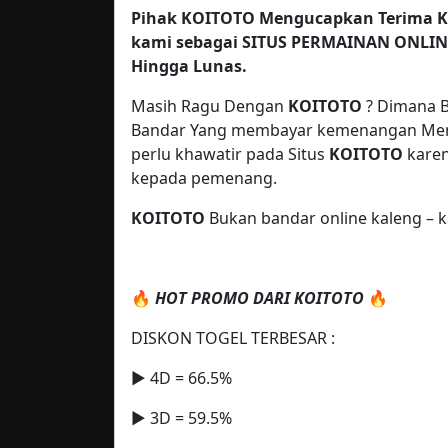
Pihak KOITOTO Mengucapkan Terima 
kami sebagai SITUS PERMAINAN ONLI
Hingga Lunas.
Masih Ragu Dengan
KOITOTO
? Dimana B
Bandar Yang membayar kemenangan Membe
perlu khawatir pada Situs
KOITOTO
karen
kepada pemenang.
KOITOTO
Bukan bandar online kaleng – ka
🔥
HOT PROMO DARI KOITOTO
🔥
DISKON TOGEL TERBESAR :
▶️ 4D = 66.5%
▶️ 3D = 59.5%