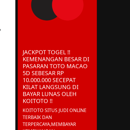
?
JACKPOT TOGEL !!
KEMENANGAN BESAR DI
PASARAN TOTO MACAO
5D SEBESAR RP
10.000.000 SECEPAT
KILAT LANGSUNG DI
BAYAR LUNAS OLEH
KOITOTO !!
KOITOTO SITUS JUDI ONLINE
TERBAIK DAN
TERPERCAYA,MEMBAYAR