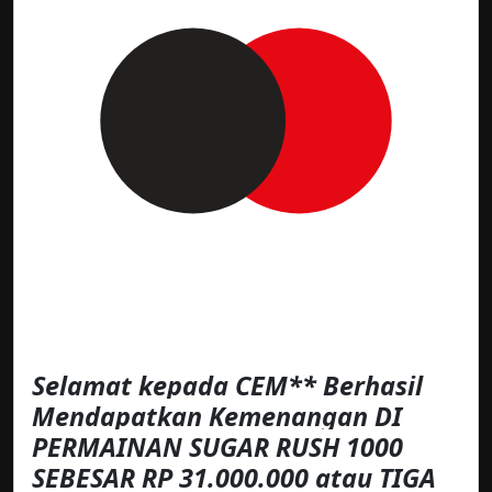
Selamat kepada CEM** Berhasil
Mendapatkan Kemenangan DI
PERMAINAN SUGAR RUSH 1000
SEBESAR RP 31.000.000 atau TIGA