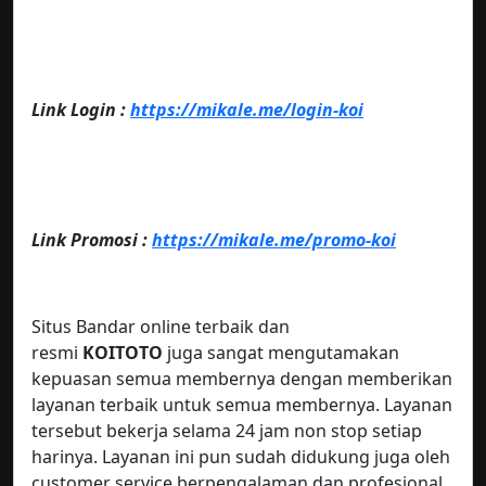
Link Login :
https://mikale.me/login-koi
Link Promosi :
https://mikale.me/promo-koi
Situs Bandar online terbaik dan
resmi
KOITOTO
juga sangat mengutamakan
kepuasan semua membernya dengan memberikan
layanan terbaik untuk semua membernya. Layanan
tersebut bekerja selama 24 jam non stop setiap
harinya. Layanan ini pun sudah didukung juga oleh
customer service berpengalaman dan profesional