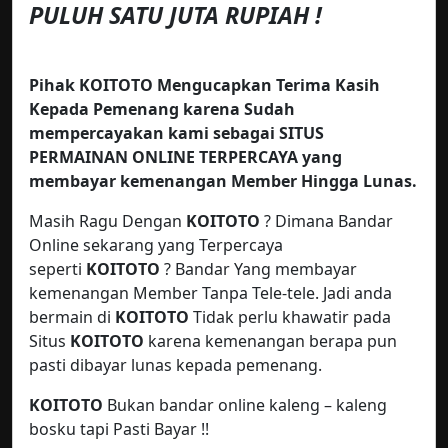
PULUH SATU JUTA RUPIAH !
Pihak KOITOTO Mengucapkan Terima Kasih
Kepada Pemenang karena Sudah
mempercayakan kami sebagai SITUS
PERMAINAN ONLINE TERPERCAYA yang
membayar kemenangan Member Hingga Lunas.
Masih Ragu Dengan
KOITOTO
? Dimana Bandar
Online sekarang yang Terpercaya
seperti
KOITOTO
? Bandar Yang membayar
kemenangan Member Tanpa Tele-tele. Jadi anda
bermain di
KOITOTO
Tidak perlu khawatir pada
Situs
KOITOTO
karena kemenangan berapa pun
pasti dibayar lunas kepada pemenang.
KOITOTO
Bukan bandar online kaleng – kaleng
bosku tapi Pasti Bayar !!