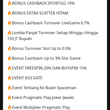
🔥BONUS CASHBACK SPORTGG 10%
🔥BONUS EXTRA SCATTER HITAM
🔥Bonus Cashback Turnover LiveGame 0.7%
🔥Lomba Panjat Turnover Setiap Minggu Hingga
150 JT Rupiah
🔥Bonus Turnover Slot Up to 0.5%
🔥Bonus Cashback Up to 3% Slot Game
🔥EVENT FREESPIN 20% DAN BUYSPIN 15%
🔥EVENT KOI GATE
🔥Event Terbang Ke Bulan Spaceman
🔥Event Pragmatic Play Joker Jewels
🔥Event Multiplier Pragmatic Play