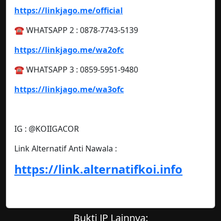
https://linkjago.me/official
☎️ WHATSAPP 2 : 0878-7743-5139
https://linkjago.me/wa2ofc
☎️ WHATSAPP 3 : 0859-5951-9480
https://linkjago.me/wa3ofc
IG : @KOIIGACOR
Link Alternatif Anti Nawala :
https://link.alternatifkoi.info
Bukti JP Lainnya: