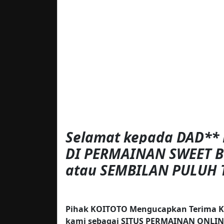
Selamat kepada DAD**
DI PERMAINAN SWEET BO
atau SEMBILAN PULUH T
Pihak KOITOTO Mengucapkan Terima 
kami sebagai SITUS PERMAINAN ONLI