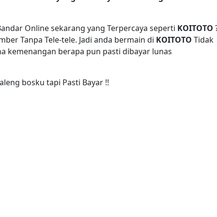
andar Online sekarang yang Terpercaya seperti
KOITOTO
r Tanpa Tele-tele. Jadi anda bermain di
KOITOTO
Tidak
a kemenangan berapa pun pasti dibayar lunas
leng bosku tapi Pasti Bayar !!