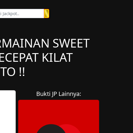
ERMAINAN SWEET
ECEPAT KILAT
O !!
Bukti JP Lainnya: