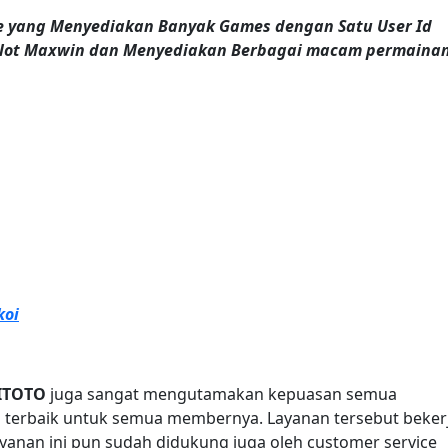
e yang Menyediakan Banyak Games dengan Satu User Id
 , Slot Maxwin dan Menyediakan Berbagai macam permaina
koi
ITOTO
juga sangat mengutamakan kepuasan semua
erbaik untuk semua membernya. Layanan tersebut beker
ayanan ini pun sudah didukung juga oleh customer service