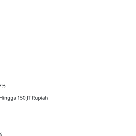
.7%
Hingga 150 JT Rupiah
%