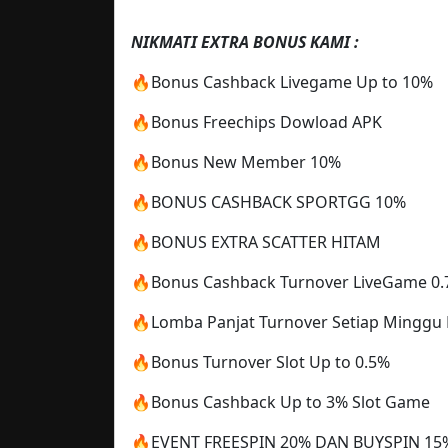
NIKMATI EXTRA BONUS KAMI :
🔥Bonus Cashback Livegame Up to 10%
🔥Bonus Freechips Dowload APK
🔥Bonus New Member 10%
🔥BONUS CASHBACK SPORTGG 10%
🔥BONUS EXTRA SCATTER HITAM
🔥Bonus Cashback Turnover LiveGame 0
🔥Lomba Panjat Turnover Setiap Minggu 
🔥Bonus Turnover Slot Up to 0.5%
🔥Bonus Cashback Up to 3% Slot Game
🔥EVENT FREESPIN 20% DAN BUYSPIN 15