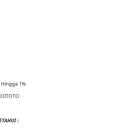
 Hingga 1%
KOITOTO
ETAHUI :