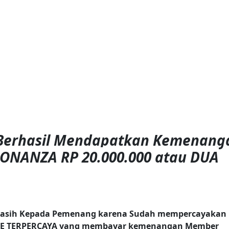
 Berhasil Mendapatkan Kemenang
ONANZA RP 20.000.000 atau DUA
Kasih Kepada Pemenang karena Sudah mempercayakan
NE TERPERCAYA yang membayar kemenangan Member