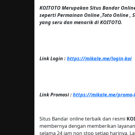
KOITOTO Merupakan Situs Bandar Onlin
seperti Permainan Online ,Toto Online
yang seru dan menarik di KOITOTO.
Link Login :
https://mikale.me/login-koi
Link Promosi :
https://mikale.me/promo-
Situs Bandar online terbaik dan resmi
KO
membernya dengan memberikan layanan t
selama 24 jam non stop setiap harinya. L