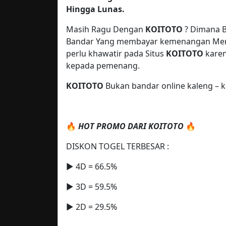
Hingga Lunas.
Masih Ragu Dengan
KOITOTO
? Dimana B
Bandar Yang membayar kemenangan Membe
perlu khawatir pada Situs
KOITOTO
karen
kepada pemenang.
KOITOTO
Bukan bandar online kaleng – ka
🔥
HOT PROMO DARI KOITOTO
🔥
DISKON TOGEL TERBESAR :
▶️ 4D = 66.5%
▶️ 3D = 59.5%
▶️ 2D = 29.5%