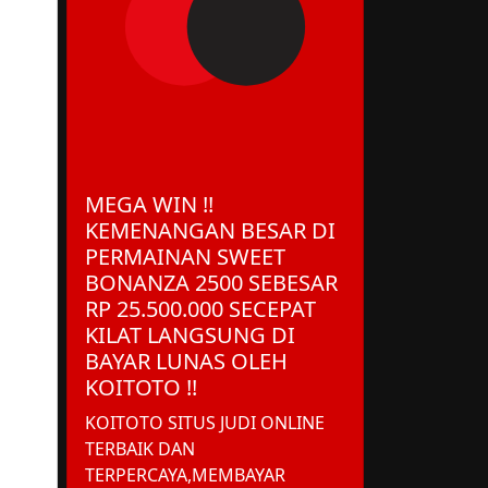
MEGA WIN !!
KEMENANGAN BESAR DI
PERMAINAN SWEET
BONANZA 2500 SEBESAR
RP 25.500.000 SECEPAT
KILAT LANGSUNG DI
BAYAR LUNAS OLEH
KOITOTO !!
KOITOTO SITUS JUDI ONLINE
TERBAIK DAN
TERPERCAYA,MEMBAYAR