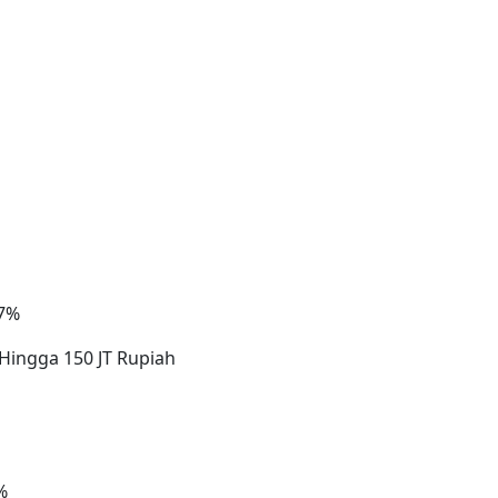
.7%
Hingga 150 JT Rupiah
%