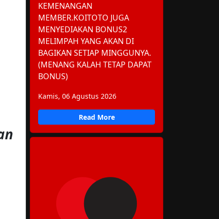
KEMENANGAN
MEMBER.KOITOTO JUGA
MENYEDIAKAN BONUS2
MELIMPAH YANG AKAN DI
BAGIKAN SETIAP MINGGUNYA.
(MENANG KALAH TETAP DAPAT
BONUS)
Kamis, 06 Agustus 2026
Read More
an