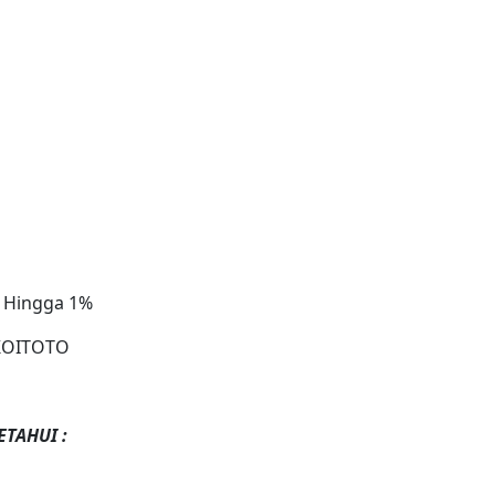
 Hingga 1%
KOITOTO
ETAHUI :