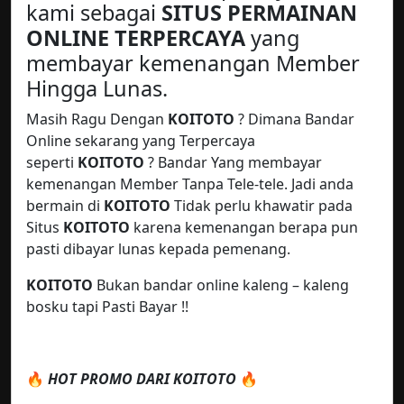
kami sebagai
SITUS PERMAINAN
ONLINE TERPERCAYA
yang
membayar kemenangan Member
Hingga Lunas.
Masih Ragu Dengan
KOITOTO
? Dimana Bandar
Online sekarang yang Terpercaya
seperti
KOITOTO
? Bandar Yang membayar
kemenangan Member Tanpa Tele-tele. Jadi anda
bermain di
KOITOTO
Tidak perlu khawatir pada
Situs
KOITOTO
karena kemenangan berapa pun
pasti dibayar lunas kepada pemenang.
KOITOTO
Bukan bandar online kaleng – kaleng
bosku tapi Pasti Bayar !!
🔥
HOT PROMO DARI KOITOTO
🔥