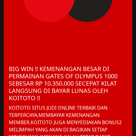
BIG WIN !! KEMENANGAN BESAR DI
PERMAINAN GATES OF OLYMPUS 1000
SEBESAR RP 10.350.000 SECEPAT KILAT
LANGSUNG DI BAYAR LUNAS OLEH
KOITOTO !!
KOITOTO SITUS JUDI ONLINE TERBAIK DAN
TERPERCAYA,MEMBAYAR KEMENANGAN
MEMBER.KOITOTO JUGA MENYEDIAKAN BONUS2
MELIMPAH YANG AKAN DI BAGIKAN SETIAP