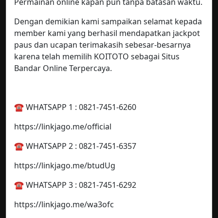
Permainan online kapan pun tanpa batasan waktu.
Dengan demikian kami sampaikan selamat kepada
member kami yang berhasil mendapatkan jackpot
paus dan ucapan terimakasih sebesar-besarnya
karena telah memilih KOITOTO sebagai Situs
Bandar Online Terpercaya.
☎️ WHATSAPP 1 : 0821-7451-6260
https://linkjago.me/official
☎️ WHATSAPP 2 : 0821-7451-6357
https://linkjago.me/btudUg
☎️ WHATSAPP 3 : 0821-7451-6292
https://linkjago.me/wa3ofc