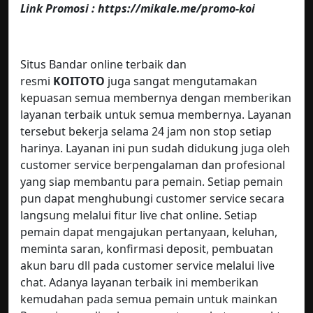
Link Promosi : https://mikale.me/promo-koi
Situs Bandar online terbaik dan
resmi
KOITOTO
juga sangat mengutamakan
kepuasan semua membernya dengan memberikan
layanan terbaik untuk semua membernya. Layanan
tersebut bekerja selama 24 jam non stop setiap
harinya. Layanan ini pun sudah didukung juga oleh
customer service berpengalaman dan profesional
yang siap membantu para pemain. Setiap pemain
pun dapat menghubungi customer service secara
langsung melalui fitur live chat online. Setiap
pemain dapat mengajukan pertanyaan, keluhan,
meminta saran, konfirmasi deposit, pembuatan
akun baru dll pada customer service melalui live
chat. Adanya layanan terbaik ini memberikan
kemudahan pada semua pemain untuk mainkan