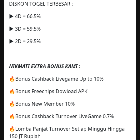
DISKON TOGEL TERBESAR :
▶️ 4D = 66.5%
▶️ 3D = 59.5%
▶️ 2D = 29.5%
NIKMATI EXTRA BONUS KAMI :
🔥Bonus Cashback Livegame Up to 10%
🔥Bonus Freechips Dowload APK
🔥Bonus New Member 10%
🔥Bonus Cashback Turnover LiveGame 0.7%
🔥Lomba Panjat Turnover Setiap Minggu Hingga
150 JT Rupiah