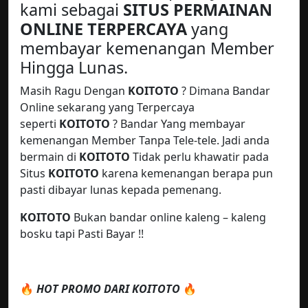
kami sebagai
SITUS PERMAINAN
ONLINE TERPERCAYA
yang
membayar kemenangan Member
Hingga Lunas.
Masih Ragu Dengan
KOITOTO
? Dimana Bandar
Online sekarang yang Terpercaya
seperti
KOITOTO
? Bandar Yang membayar
kemenangan Member Tanpa Tele-tele. Jadi anda
bermain di
KOITOTO
Tidak perlu khawatir pada
Situs
KOITOTO
karena kemenangan berapa pun
pasti dibayar lunas kepada pemenang.
KOITOTO
Bukan bandar online kaleng – kaleng
bosku tapi Pasti Bayar !!
🔥
HOT PROMO DARI KOITOTO
🔥