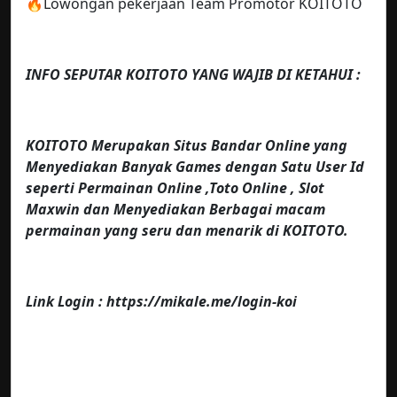
🔥Lowongan pekerjaan Team Promotor KOITOTO
INFO SEPUTAR KOITOTO YANG WAJIB DI KETAHUI :
KOITOTO Merupakan Situs Bandar Online yang
Menyediakan Banyak Games dengan Satu User Id
seperti Permainan Online ,Toto Online , Slot
Maxwin dan Menyediakan Berbagai macam
permainan yang seru dan menarik di KOITOTO.
Link Login : https://mikale.me/login-koi