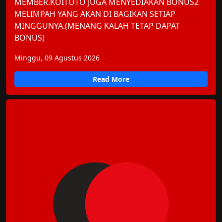
MEMBER.KOITOTO JUGA MENYEDIAKAN BONUS2
MELIMPAH YANG AKAN DI BAGIKAN SETIAP
MINGGUNYA.(MENANG KALAH TETAP DAPAT
BONUS)
Minggu, 09 Agustus 2026
Read More