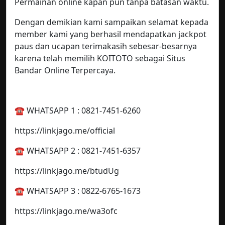
Permainan online kapan pun tanpa batasan waktu.
Dengan demikian kami sampaikan selamat kepada
member kami yang berhasil mendapatkan jackpot
paus dan ucapan terimakasih sebesar-besarnya
karena telah memilih KOITOTO sebagai Situs
Bandar Online Terpercaya.
☎️ WHATSAPP 1 : 0821-7451-6260
https://linkjago.me/official
☎️ WHATSAPP 2 : 0821-7451-6357
https://linkjago.me/btudUg
☎️ WHATSAPP 3 : 0822-6765-1673
https://linkjago.me/wa3ofc