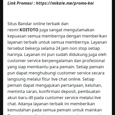
Link Promosi : https://mikale.me/promo-koi
Situs Bandar online terbaik dan
resmi
KOITOTO
juga sangat mengutamakan
kepuasan semua membernya dengan memberikan
layanan terbaik untuk semua membernya. Layanan
tersebut bekerja selama 24 jam non stop setiap
harinya. Layanan ini pun sudah didukung juga oleh
customer service berpengalaman dan profesional
yang siap membantu para pemain. Setiap pemain
pun dapat menghubungi customer service secara
langsung melalui fitur live chat online. Setiap
pemain dapat mengajukan pertanyaan, keluhan,
meminta saran, konfirmasi deposit, pembuatan
akun baru dll pada customer service melalui live
chat. Adanya layanan terbaik ini memberikan
kemudahan pada semua pemain untuk mainkan