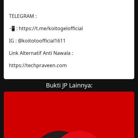
TELEGRAM :
📲 : https://t.me/koitogelofficial
IG : @koitotoofficial1611
Link Alternatif Anti Nawala :
https://techpraveen.com
Bukti JP Lainnya: