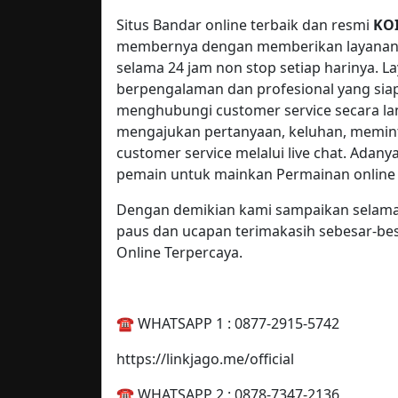
Situs Bandar online terbaik dan resmi
KO
membernya dengan memberikan layanan t
selama 24 jam non stop setiap harinya. L
berpengalaman dan profesional yang sia
menghubungi customer service secara lang
mengajukan pertanyaan, keluhan, meminta
customer service melalui live chat. Ada
pemain untuk mainkan Permainan online 
Dengan demikian kami sampaikan selama
paus dan ucapan terimakasih sebesar-be
Online Terpercaya.
☎️ WHATSAPP 1 : 0877-2915-5742
https://linkjago.me/official
☎️ WHATSAPP 2 : 0878-7347-2136