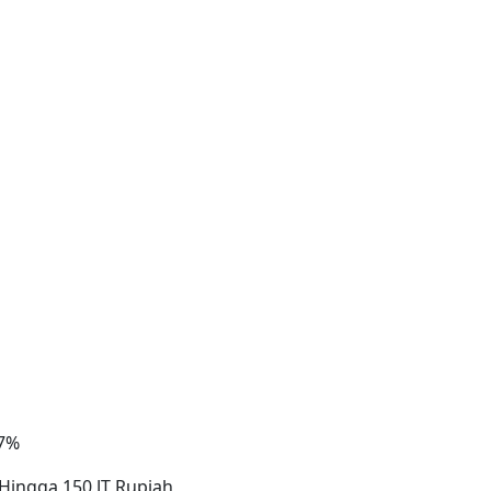
.7%
Hingga 150 JT Rupiah