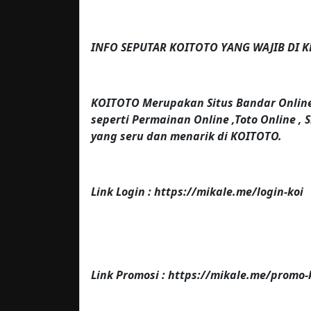
INFO SEPUTAR KOITOTO YANG WAJIB DI K
KOITOTO Merupakan Situs Bandar Onlin
seperti Permainan Online ,Toto Online
yang seru dan menarik di KOITOTO.
Link Login : https://mikale.me/login-koi
Link Promosi : https://mikale.me/promo-