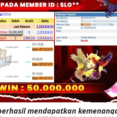
 berhasil mendapatkan kemenang