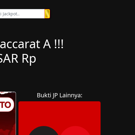
carat A !!!
SAR Rp
Bukti JP Lainnya: