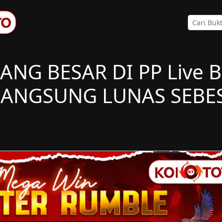
NG BESAR DI PP Live Bac
LANGSUNG LUNAS SEBE