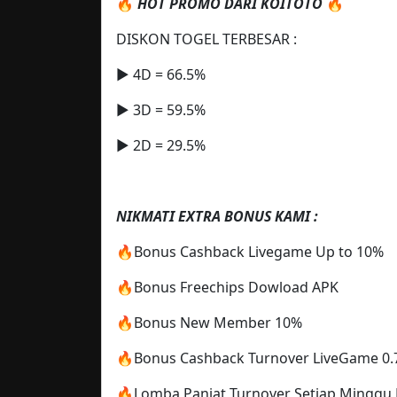
🔥
HOT PROMO DARI KOITOTO
🔥
DISKON TOGEL TERBESAR :
▶️ 4D = 66.5%
▶️ 3D = 59.5%
▶️ 2D = 29.5%
NIKMATI EXTRA BONUS KAMI :
🔥Bonus Cashback Livegame Up to 10%
🔥Bonus Freechips Dowload APK
🔥Bonus New Member 10%
🔥Bonus Cashback Turnover LiveGame 0
🔥Lomba Panjat Turnover Setiap Minggu 