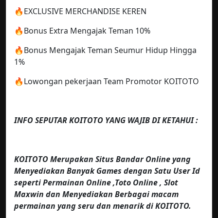
🔥EXCLUSIVE MERCHANDISE KEREN
🔥Bonus Extra Mengajak Teman 10%
🔥Bonus Mengajak Teman Seumur Hidup Hingga
1%
🔥Lowongan pekerjaan Team Promotor KOITOTO
INFO SEPUTAR KOITOTO YANG WAJIB DI KETAHUI :
KOITOTO Merupakan Situs Bandar Online yang
Menyediakan Banyak Games dengan Satu User Id
seperti Permainan Online ,Toto Online , Slot
Maxwin dan Menyediakan Berbagai macam
permainan yang seru dan menarik di KOITOTO.