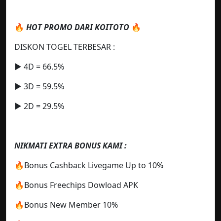
🔥
HOT PROMO DARI KOITOTO
🔥
DISKON TOGEL TERBESAR :
▶️ 4D = 66.5%
▶️ 3D = 59.5%
▶️ 2D = 29.5%
NIKMATI EXTRA BONUS KAMI :
🔥Bonus Cashback Livegame Up to 10%
🔥Bonus Freechips Dowload APK
🔥Bonus New Member 10%