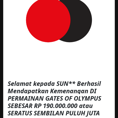
Selamat kepada SUN** Berhasil
Mendapatkan Kemenangan DI
PERMAINAN GATES OF OLYMPUS
SEBESAR RP 190.000.000 atau
SERATUS SEMBILAN PULUH JUTA