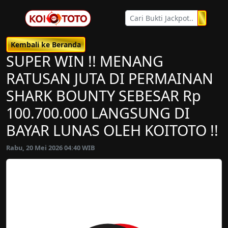
Kembali ke Beranda
SUPER WIN !! MENANG
RATUSAN JUTA DI PERMAINAN
SHARK BOUNTY SEBESAR Rp
100.700.000 LANGSUNG DI
BAYAR LUNAS OLEH KOITOTO !!
Rabu, 20 Mei 2026 04:40 WIB