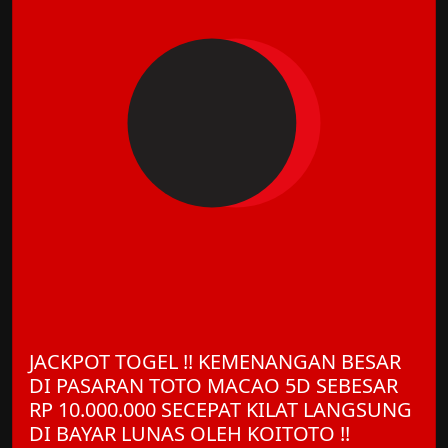
JACKPOT TOGEL !! KEMENANGAN BESAR
DI PASARAN TOTO MACAO 5D SEBESAR
RP 10.000.000 SECEPAT KILAT LANGSUNG
DI BAYAR LUNAS OLEH KOITOTO !!