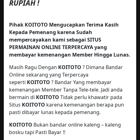
RUPIAH !
Pihak KOITOTO Mengucapkan Terima Kasih
Kepada Pemenang karena Sudah
mempercayakan kami sebagai SITUS
PERMAINAN ONLINE TERPERCAYA yang
membayar kemenangan Member Hingga Lunas.
Masih Ragu Dengan
KOITOTO
? Dimana Bandar
Online sekarang yang Terpercaya
seperti
KOITOTO
? Bandar Yang membayar
kemenangan Member Tanpa Tele-tele. Jadi anda
bermain di
KOITOTO
Tidak perlu khawatir pada
Situs
KOITOTO
karena kemenangan berapa pun
pasti dibayar lunas kepada pemenang.
KOITOTO
Bukan bandar online kaleng – kaleng
bosku tapi Pasti Bayar !!