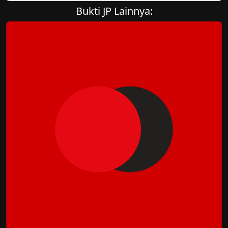
Bukti JP Lainnya: