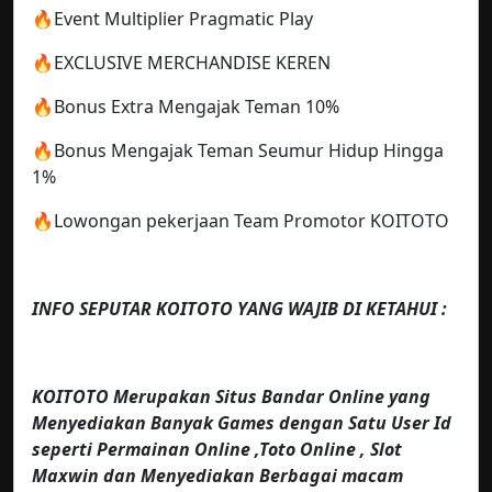
🔥Event Multiplier Pragmatic Play
🔥EXCLUSIVE MERCHANDISE KEREN
🔥Bonus Extra Mengajak Teman 10%
🔥Bonus Mengajak Teman Seumur Hidup Hingga
1%
🔥Lowongan pekerjaan Team Promotor KOITOTO
INFO SEPUTAR KOITOTO YANG WAJIB DI KETAHUI :
KOITOTO Merupakan Situs Bandar Online yang
Menyediakan Banyak Games dengan Satu User Id
seperti Permainan Online ,Toto Online , Slot
Maxwin dan Menyediakan Berbagai macam