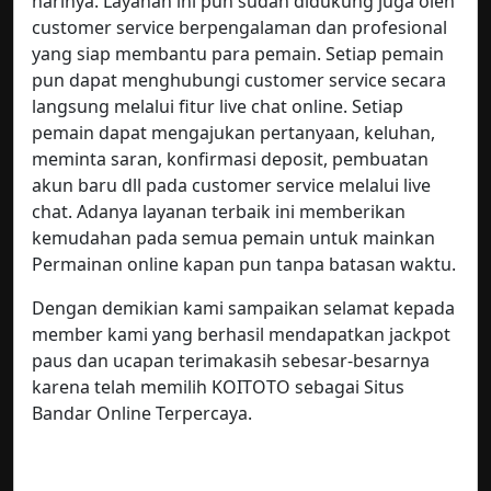
harinya. Layanan ini pun sudah didukung juga oleh
customer service berpengalaman dan profesional
yang siap membantu para pemain. Setiap pemain
pun dapat menghubungi customer service secara
langsung melalui fitur live chat online. Setiap
pemain dapat mengajukan pertanyaan, keluhan,
meminta saran, konfirmasi deposit, pembuatan
akun baru dll pada customer service melalui live
chat. Adanya layanan terbaik ini memberikan
kemudahan pada semua pemain untuk mainkan
Permainan online kapan pun tanpa batasan waktu.
Dengan demikian kami sampaikan selamat kepada
member kami yang berhasil mendapatkan jackpot
paus dan ucapan terimakasih sebesar-besarnya
karena telah memilih KOITOTO sebagai Situs
Bandar Online Terpercaya.