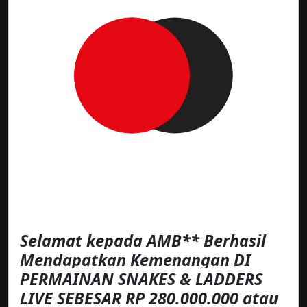
Selamat kepada AMB** Berhasil
Mendapatkan Kemenangan DI
PERMAINAN SNAKES & LADDERS
LIVE SEBESAR RP 280.000.000 atau