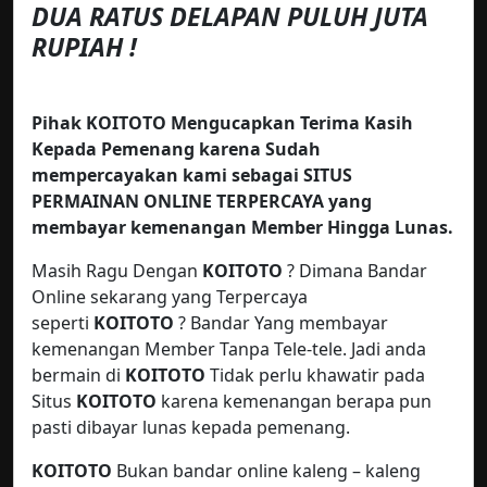
DUA RATUS DELAPAN PULUH JUTA
RUPIAH !
Pihak KOITOTO Mengucapkan Terima Kasih
Kepada Pemenang karena Sudah
mempercayakan kami sebagai SITUS
PERMAINAN ONLINE TERPERCAYA yang
membayar kemenangan Member Hingga Lunas.
Masih Ragu Dengan
KOITOTO
? Dimana Bandar
Online sekarang yang Terpercaya
seperti
KOITOTO
? Bandar Yang membayar
kemenangan Member Tanpa Tele-tele. Jadi anda
bermain di
KOITOTO
Tidak perlu khawatir pada
Situs
KOITOTO
karena kemenangan berapa pun
pasti dibayar lunas kepada pemenang.
KOITOTO
Bukan bandar online kaleng – kaleng