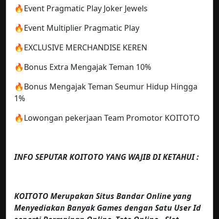
🔥Event Pragmatic Play Joker Jewels
🔥Event Multiplier Pragmatic Play
🔥EXCLUSIVE MERCHANDISE KEREN
🔥Bonus Extra Mengajak Teman 10%
🔥Bonus Mengajak Teman Seumur Hidup Hingga
1%
🔥Lowongan pekerjaan Team Promotor KOITOTO
INFO SEPUTAR KOITOTO YANG WAJIB DI KETAHUI :
KOITOTO Merupakan Situs Bandar Online yang
Menyediakan Banyak Games dengan Satu User Id