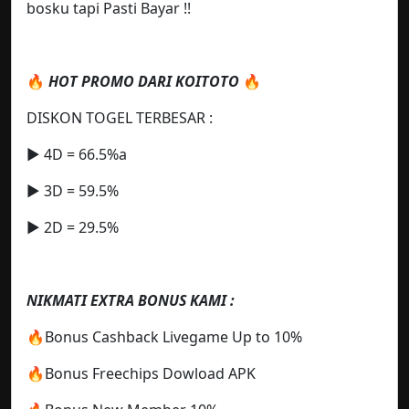
bosku tapi Pasti Bayar !!
🔥
HOT PROMO DARI KOITOTO
🔥
DISKON TOGEL TERBESAR :
▶️ 4D = 66.5%a
▶️ 3D = 59.5%
▶️ 2D = 29.5%
NIKMATI EXTRA BONUS KAMI :
🔥Bonus Cashback Livegame Up to 10%
🔥Bonus Freechips Dowload APK