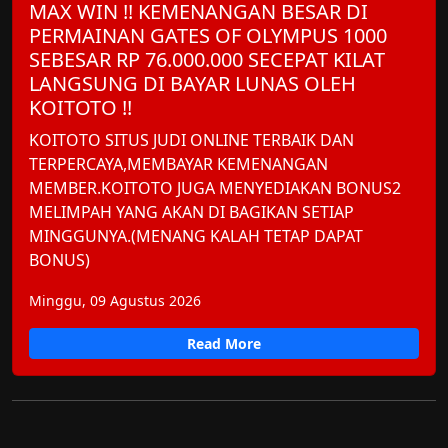
MAX WIN !! KEMENANGAN BESAR DI
PERMAINAN GATES OF OLYMPUS 1000
SEBESAR RP 76.000.000 SECEPAT KILAT
LANGSUNG DI BAYAR LUNAS OLEH
KOITOTO !!
KOITOTO SITUS JUDI ONLINE TERBAIK DAN
TERPERCAYA,MEMBAYAR KEMENANGAN
MEMBER.KOITOTO JUGA MENYEDIAKAN BONUS2
MELIMPAH YANG AKAN DI BAGIKAN SETIAP
MINGGUNYA.(MENANG KALAH TETAP DAPAT
BONUS)
Minggu, 09 Agustus 2026
Read More