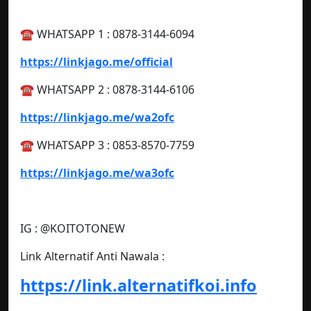
☎️ WHATSAPP 1 : 0878-3144-6094
https://linkjago.me/official
☎️ WHATSAPP 2 : 0878-3144-6106
https://linkjago.me/wa2ofc
☎️ WHATSAPP 3 : 0853-8570-7759
https://linkjago.me/wa3ofc
IG : @KOITOTONEW
Link Alternatif Anti Nawala :
https://link.alternatifkoi.info