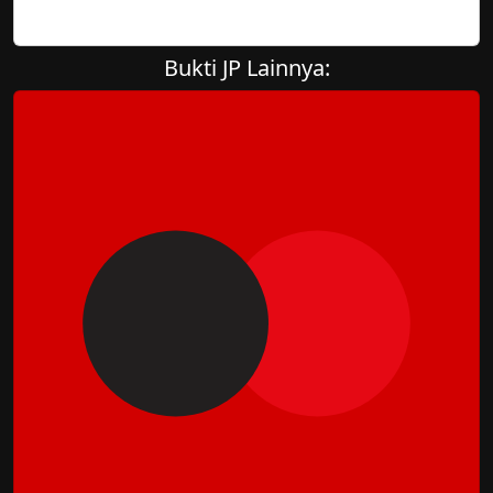
Bukti JP Lainnya: