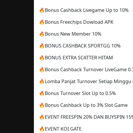
🔥Bonus Cashback Livegame Up to 10%
🔥Bonus Freechips Dowload APK
🔥Bonus New Member 10%
🔥BONUS CASHBACK SPORTGG 10%
🔥BONUS EXTRA SCATTER HITAM
🔥Bonus Cashback Turnover LiveGame 0
🔥Lomba Panjat Turnover Setiap Minggu 
🔥Bonus Turnover Slot Up to 0.5%
🔥Bonus Cashback Up to 3% Slot Game
🔥EVENT FREESPIN 20% DAN BUYSPIN 15
🔥EVENT KOI GATE