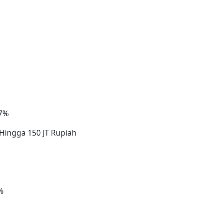
.7%
Hingga 150 JT Rupiah
%