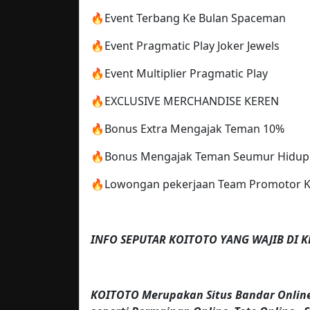
🔥Event Terbang Ke Bulan Spaceman
🔥Event Pragmatic Play Joker Jewels
🔥Event Multiplier Pragmatic Play
🔥EXCLUSIVE MERCHANDISE KEREN
🔥Bonus Extra Mengajak Teman 10%
🔥Bonus Mengajak Teman Seumur Hidup
🔥Lowongan pekerjaan Team Promotor 
INFO SEPUTAR KOITOTO YANG WAJIB DI K
KOITOTO Merupakan Situs Bandar Onlin