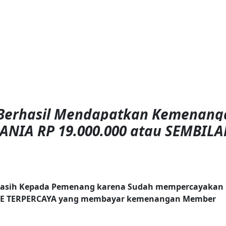
 Berhasil Mendapatkan Kemenang
NIA RP 19.000.000 atau SEMBIL
Kasih Kepada Pemenang karena Sudah mempercayakan
NE TERPERCAYA yang membayar kemenangan Member