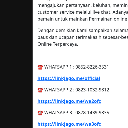
mengajukan pertanyaan, keluhan, meminta
customer service melalui live chat. Ada
pemain untuk mainkan Permainan online 
Dengan demikian kami sampaikan selama
paus dan ucapan terimakasih sebesar-be
Online Terpercaya.
☎️ WHATSAPP 1 : 0852-8226-3531
https://linkjago.me/official
☎️ WHATSAPP 2 : 0823-1032-9812
https://linkjago.me/wa2ofc
☎️ WHATSAPP 3 : 0878-1439-9835
https://linkjago.me/wa3ofc