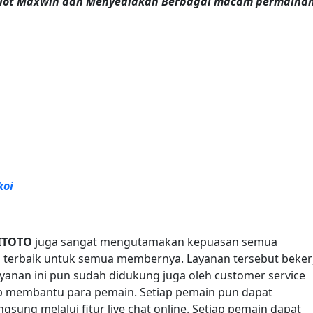
 , Slot Maxwin dan Menyediakan Berbagai macam permaina
koi
ITOTO
juga sangat mengutamakan kepuasan semua
erbaik untuk semua membernya. Layanan tersebut beker
ayanan ini pun sudah didukung juga oleh customer service
p membantu para pemain. Setiap pemain pun dapat
sung melalui fitur live chat online. Setiap pemain dapat