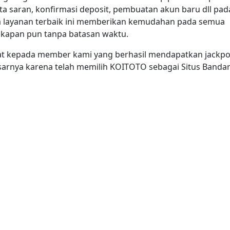
 saran, konfirmasi deposit, pembuatan akun baru dll pad
nya layanan terbaik ini memberikan kemudahan pada semua
kapan pun tanpa batasan waktu.
t kepada member kami yang berhasil mendapatkan jackpo
sarnya karena telah memilih KOITOTO sebagai Situs Banda