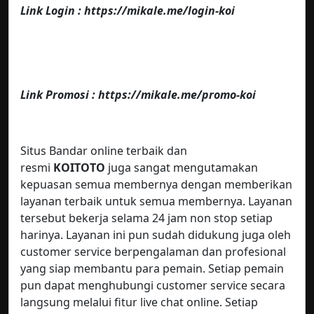
Link Login : https://mikale.me/login-koi
Link Promosi : https://mikale.me/promo-koi
Situs Bandar online terbaik dan
resmi
KOITOTO
juga sangat mengutamakan
kepuasan semua membernya dengan memberikan
layanan terbaik untuk semua membernya. Layanan
tersebut bekerja selama 24 jam non stop setiap
harinya. Layanan ini pun sudah didukung juga oleh
customer service berpengalaman dan profesional
yang siap membantu para pemain. Setiap pemain
pun dapat menghubungi customer service secara
langsung melalui fitur live chat online. Setiap