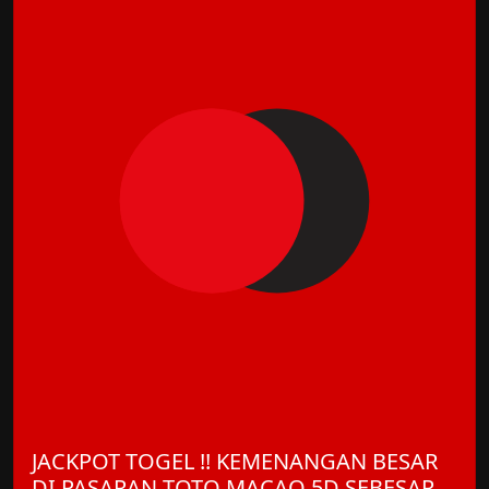
JACKPOT TOGEL !! KEMENANGAN BESAR
DI PASARAN TOTO MACAO 5D SEBESAR