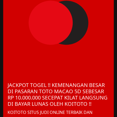
JACKPOT TOGEL !! KEMENANGAN BESAR
DI PASARAN TOTO MACAO 5D SEBESAR
RP 10.000.000 SECEPAT KILAT LANGSUNG
DI BAYAR LUNAS OLEH KOITOTO !!
KOITOTO SITUS JUDI ONLINE TERBAIK DAN