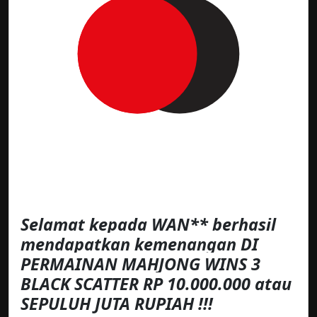
Selamat kepada WAN** berhasil
mendapatkan kemenangan DI
PERMAINAN MAHJONG WINS 3
BLACK SCATTER RP 10.000.000 atau
SEPULUH JUTA RUPIAH !!!