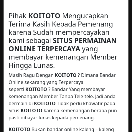
Pihak
KOITOTO
Mengucapkan
Terima Kasih Kepada Pemenang
karena Sudah mempercayakan
kami sebagai
SITUS PERMAINAN
ONLINE TERPERCAYA
yang
membayar kemenangan Member
Hingga Lunas.
Masih Ragu Dengan
KOITOTO
? Dimana Bandar
Online sekarang yang Terpercaya
seperti
KOITOTO
? Bandar Yang membayar
kemenangan Member Tanpa Tele-tele. Jadi anda
bermain di
KOITOTO
Tidak perlu khawatir pada
Situs
KOITOTO
karena kemenangan berapa pun
pasti dibayar lunas kepada pemenang.
KOITOTO
Bukan bandar online kaleng – kaleng