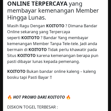
ONLINE TERPERCAYA
yang
membayar kemenangan Member
Hingga Lunas.
Masih Ragu Dengan
KOITOTO
? Dimana Bandar
Online sekarang yang Terpercaya
seperti
KOITOTO
? Bandar Yang membayar
kemenangan Member Tanpa Tele-tele. Jadi anda
bermain di
KOITOTO
Tidak perlu khawatir pada
Situs
KOITOTO
karena kemenangan berapa pun
pasti dibayar lunas kepada pemenang.
KOITOTO
Bukan bandar online kaleng – kaleng
bosku tapi Pasti Bayar !!
🔥
HOT PROMO DARI KOITOTO
🔥
DISKON TOGEL TERBESAR :