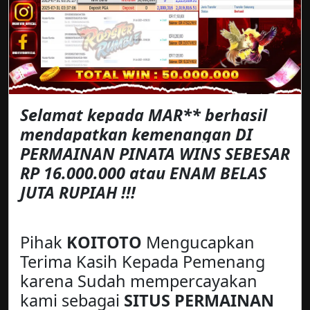
Selamat kepada MAR** berhasil
mendapatkan kemenangan DI
PERMAINAN PINATA WINS SEBESAR
RP 16.000.000 atau ENAM BELAS
JUTA RUPIAH !!!
Pihak
KOITOTO
Mengucapkan
Terima Kasih Kepada Pemenang
karena Sudah mempercayakan
kami sebagai
SITUS PERMAINAN