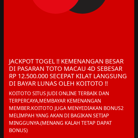
JACKPOT TOGEL !! KEMENANGAN BESAR
DI PASARAN TOTO MACAU 4D SEBESAR
RP 12.500.000 SECEPAT KILAT LANGSUNG
DI BAYAR LUNAS OLEH KOITOTO !!
KOITOTO SITUS JUDI ONLINE TERBAIK DAN
TERPERCAYA,MEMBAYAR KEMENANGAN
MEMBER.KOITOTO JUGA MENYEDIAKAN BONUS2
MELIMPAH YANG AKAN DI BAGIKAN SETIAP
MINGGUNYA.(MENANG KALAH TETAP DAPAT
BONUS)