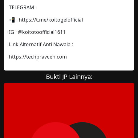
TELEGRAM :
📲 : https://t.me/koitogelofficial
IG : @koitotoofficial1611
Link Alternatif Anti Nawala :
https://techpraveen.com
Bukti JP Lainnya: