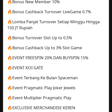
🔥Bonus New Member 10%
🔥Bonus Cashback Turnover LiveGame 0.7%
🔥Lomba Panjat Turnover Setiap Minggu Hingga
150 JT Rupiah
🔥Bonus Turnover Slot Up to 0.5%
🔥Bonus Cashback Up to 3% Slot Game
🔥EVENT FREESPIN 20% DAN BUYSPIN 15%
🔥EVENT KOI GATE
🔥Event Terbang Ke Bulan Spaceman
🔥Event Pragmatic Play Joker Jewels
🔥Event Multiplier Pragmatic Play
🔥EXCLUSIVE MERCHANDISE KEREN