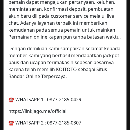
pemain dapat mengajukan pertanyaan, keluhan,
meminta saran, konfirmasi deposit, pembuatan
akun baru dll pada customer service melalui live
chat. Adanya layanan terbaik ini memberikan
kemudahan pada semua pemain untuk mainkan
Permainan online kapan pun tanpa batasan waktu.
Dengan demikian kami sampaikan selamat kepada
member kami yang berhasil mendapatkan jackpot
paus dan ucapan terimakasih sebesar-besarnya
karena telah memilih KOITOTO sebagai Situs
Bandar Online Terpercaya.
☎️ WHATSAPP 1 : 0877-2185-0429
https://linkjago.me/official
☎️ WHATSAPP 2 : 0877-2185-0307