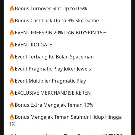
🔥Bonus Turnover Slot Up to 0.5%
🔥Bonus Cashback Up to 3% Slot Game
🔥EVENT FREESPIN 20% DAN BUYSPIN 15%
🔥EVENT KOI GATE
🔥Event Terbang Ke Bulan Spaceman
🔥Event Pragmatic Play Joker Jewels
🔥Event Multiplier Pragmatic Play
🔥EXCLUSIVE MERCHANDISE KEREN
🔥Bonus Extra Mengajak Teman 10%
🔥Bonus Mengajak Teman Seumur Hidup Hingga
1%