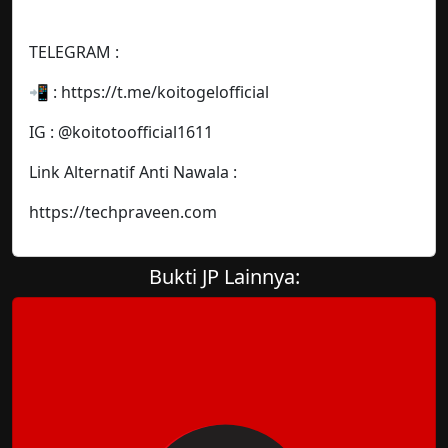
TELEGRAM :
📲 : https://t.me/koitogelofficial
IG : @koitotoofficial1611
Link Alternatif Anti Nawala :
https://techpraveen.com
Bukti JP Lainnya: