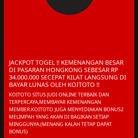
JACKPOT TOGEL !! KEMENANGAN BESAR
DI PASARAN HONGKONG SEBESAR RP
34.000.000 SECEPAT KILAT LANGSUNG DI
BAYAR LUNAS OLEH KOITOTO !!
KOITOTO SITUS JUDI ONLINE TERBAIK DAN
TERPERCAYA,MEMBAYAR KEMENANGAN
MEMBER.KOITOTO JUGA MENYEDIAKAN BONUS2
MELIMPAH YANG AKAN DI BAGIKAN SETIAP
MINGGUNYA.(MENANG KALAH TETAP DAPAT
BONUS)