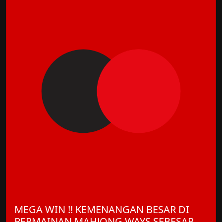
MEGA WIN !! KEMENANGAN BESAR DI
PERMAINAN MAHJONG WAYS SEBESAR