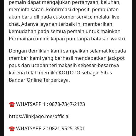
pemain dapat mengajukan pertanyaan, keluhan,
meminta saran, konfirmasi deposit, pembuatan
akun baru dll pada customer service melalui live
chat. Adanya layanan terbaik ini memberikan
kemudahan pada semua pemain untuk mainkan
Permainan online kapan pun tanpa batasan waktu.
Dengan demikian kami sampaikan selamat kepada
member kami yang berhasil mendapatkan jackpot
paus dan ucapan terimakasih sebesar-besarnya
karena telah memilih KOITOTO sebagai Situs
Bandar Online Terpercaya.
☎️ WHATSAPP 1 : 0878-7347-2123
https://linkjago.me/official
☎️ WHATSAPP 2 : 0821-9525-3501