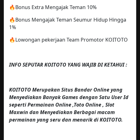
🔥Bonus Extra Mengajak Teman 10%
🔥Bonus Mengajak Teman Seumur Hidup Hingga
1%
🔥Lowongan pekerjaan Team Promotor KOITOTO
INFO SEPUTAR KOITOTO YANG WAJIB DI KETAHUI :
KOITOTO Merupakan Situs Bandar Online yang
Menyediakan Banyak Games dengan Satu User Id
seperti Permainan Online ,Toto Online , Slot
Maxwin dan Menyediakan Berbagai macam
permainan yang seru dan menarik di KOITOTO.