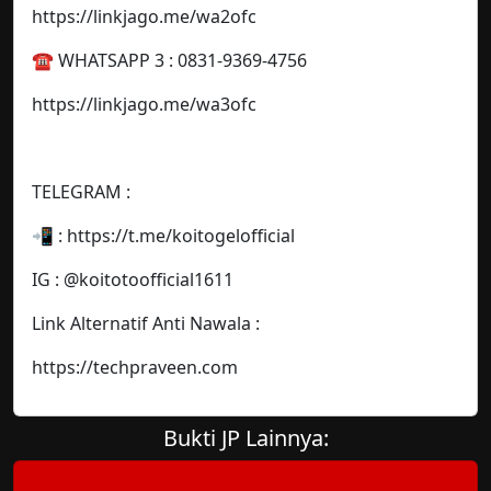
https://linkjago.me/wa2ofc
☎️ WHATSAPP 3 : 0831-9369-4756
https://linkjago.me/wa3ofc
TELEGRAM :
📲 : https://t.me/koitogelofficial
IG : @koitotoofficial1611
Link Alternatif Anti Nawala :
https://techpraveen.com
Bukti JP Lainnya: