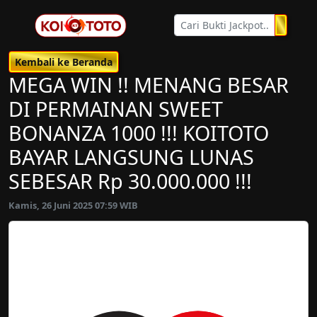
Kembali ke Beranda
MEGA WIN !! MENANG BESAR
DI PERMAINAN SWEET
BONANZA 1000 !!! KOITOTO
BAYAR LANGSUNG LUNAS
SEBESAR Rp 30.000.000 !!!
Kamis, 26 Juni 2025 07:59 WIB