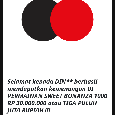
Selamat kepada DIN** berhasil
mendapatkan kemenangan DI
PERMAINAN SWEET BONANZA 1000
RP 30.000.000 atau TIGA PULUH
JUTA RUPIAH !!!