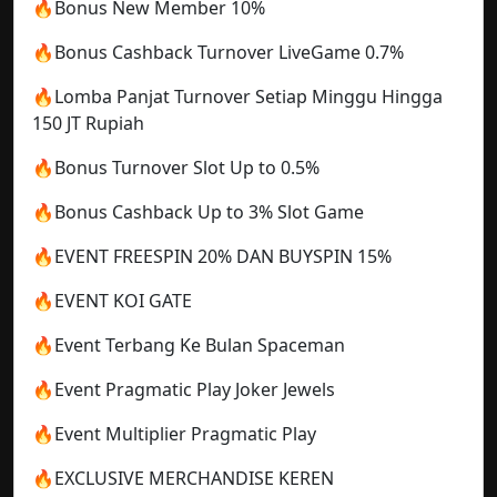
🔥Bonus New Member 10%
🔥Bonus Cashback Turnover LiveGame 0.7%
🔥Lomba Panjat Turnover Setiap Minggu Hingga
150 JT Rupiah
🔥Bonus Turnover Slot Up to 0.5%
🔥Bonus Cashback Up to 3% Slot Game
🔥EVENT FREESPIN 20% DAN BUYSPIN 15%
🔥EVENT KOI GATE
🔥Event Terbang Ke Bulan Spaceman
🔥Event Pragmatic Play Joker Jewels
🔥Event Multiplier Pragmatic Play
🔥EXCLUSIVE MERCHANDISE KEREN