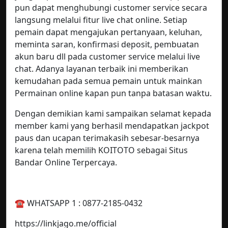
pun dapat menghubungi customer service secara
langsung melalui fitur live chat online. Setiap
pemain dapat mengajukan pertanyaan, keluhan,
meminta saran, konfirmasi deposit, pembuatan
akun baru dll pada customer service melalui live
chat. Adanya layanan terbaik ini memberikan
kemudahan pada semua pemain untuk mainkan
Permainan online kapan pun tanpa batasan waktu.
Dengan demikian kami sampaikan selamat kepada
member kami yang berhasil mendapatkan jackpot
paus dan ucapan terimakasih sebesar-besarnya
karena telah memilih KOITOTO sebagai Situs
Bandar Online Terpercaya.
☎️ WHATSAPP 1 : 0877-2185-0432
https://linkjago.me/official