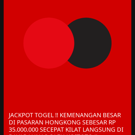
JACKPOT TOGEL !! KEMENANGAN BESAR
DI PASARAN HONGKONG SEBESAR RP
35.000.000 SECEPAT KILAT LANGSUNG DI