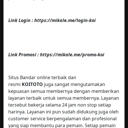
Link Login : https://mikale.me/login-koi
Link Promosi : https://mikale.me/promo-koi
Situs Bandar online terbaik dan
resmi
KOITOTO
juga sangat mengutamakan
kepuasan semua membernya dengan memberikan
layanan terbaik untuk semua membernya. Layanan
tersebut bekerja selama 24 jam non stop setiap
harinya. Layanan ini pun sudah didukung juga oleh
customer service berpengalaman dan profesional
yang siap membantu para pemain. Setiap pemain